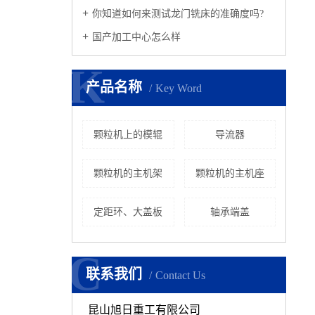
你知道如何来测试龙门铣床的准确度吗?
国产加工中心怎么样
K
K
产品名称
Key Word
颗粒机上的模辊
导流器
颗粒机的主机架
颗粒机的主机座
定距环、大盖板
轴承端盖
C
C
联系我们
Contact Us
昆山旭日重工有限公司