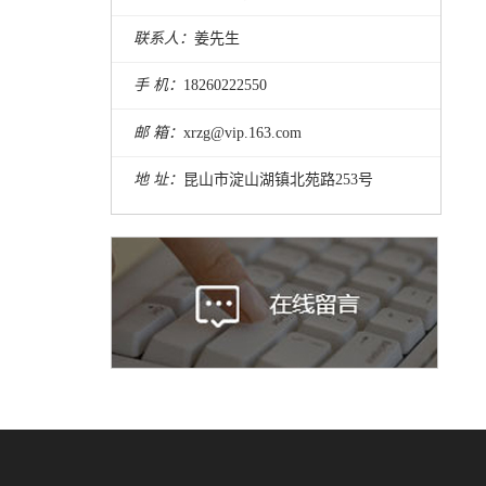
联系人：
姜先生
手 机：
18260222550
邮 箱：
xrzg@vip.163.com
地 址：
昆山市淀山湖镇北苑路253号