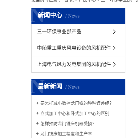
N
N
新闻中心
News
三一环保事业部产品
中船重工重庆风电设备的风机配件
上海电气风力发电集团的风机配件
N
N
最新新闻
News
要怎样减小数控龙门铣的种种误差呢？
立式加工中心和卧式加工中心的区别
怎样预防龙门铣床机器受损？
龙门铣床加工精度和生产率