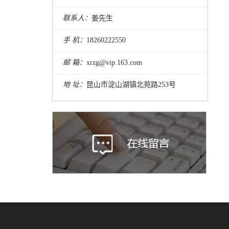
联系人：
姜先生
手 机：
18260222550
邮 箱：
xrzg@vip.163.com
地 址：
昆山市淀山湖镇北苑路253号