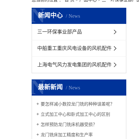
N
N
新闻中心
News
三一环保事业部产品
中船重工重庆风电设备的风机配件
上海电气风力发电集团的风机配件
N
N
最新新闻
News
要怎样减小数控龙门铣的种种误差呢？
立式加工中心和卧式加工中心的区别
怎样预防龙门铣床机器受损？
龙门铣床加工精度和生产率