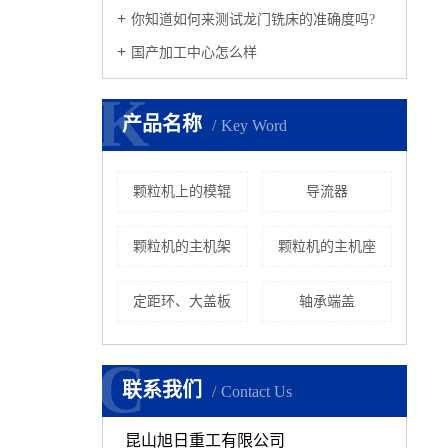
你知道如何来测试龙门铣床的准确度吗?
国产加工中心怎么样
K
K
产品名称
Key Word
颗粒机上的模辊
导流器
颗粒机的主机架
颗粒机的主机座
定距环、大盖板
轴承端盖
C
C
联系我们
Contact Us
昆山旭日重工有限公司