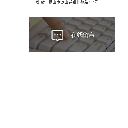
地 址：
昆山市淀山湖镇北苑路253号