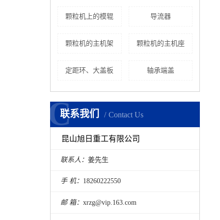
颗粒机上的模辊
导流器
颗粒机的主机架
颗粒机的主机座
定距环、大盖板
轴承端盖
C
C
联系我们
Contact Us
昆山旭日重工有限公司
联系人：
姜先生
手 机：
18260222550
邮 箱：
xrzg@vip.163.com