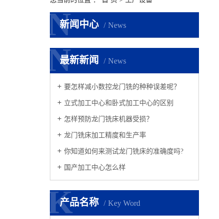
N
N
新闻中心
News
N
N
最新新闻
News
要怎样减小数控龙门铣的种种误差呢？
立式加工中心和卧式加工中心的区别
怎样预防龙门铣床机器受损？
龙门铣床加工精度和生产率
你知道如何来测试龙门铣床的准确度吗?
国产加工中心怎么样
K
K
产品名称
Key Word