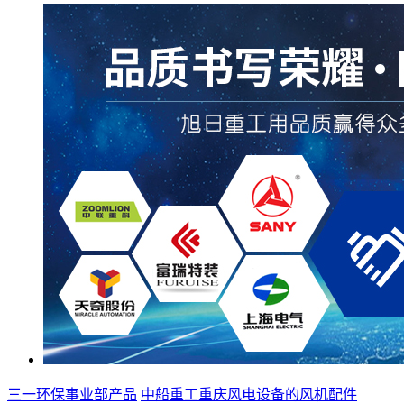
三一环保事业部产品
中船重工重庆风电设备的风机配件