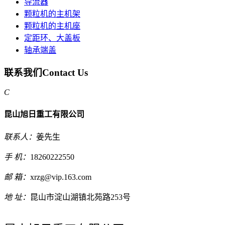
导流器
颗粒机的主机架
颗粒机的主机座
定距环、大盖板
轴承端盖
联系我们
Contact Us
C
昆山旭日重工有限公司
联系人：
姜先生
手 机：
18260222550
邮 箱：
xrzg@vip.163.com
地 址：
昆山市淀山湖镇北苑路253号