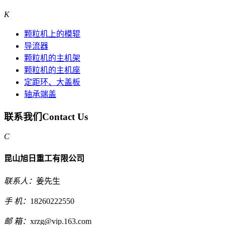
K
颗粒机上的模辊
导流器
颗粒机的主机架
颗粒机的主机座
定距环、大盖板
轴承端盖
联系我们
Contact Us
C
昆山旭日重工有限公司
联系人：
姜先生
手 机：
18260222550
邮 箱：
xrzg@vip.163.com